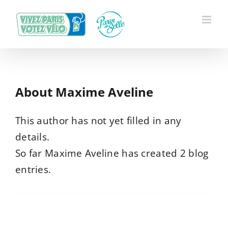
Skip
to
content
About
Maxime Aveline
This author has not yet filled in any
details.
So far Maxime Aveline has created 2 blog
entries.
Paris en Selle présente ses 20
propositions pour un Paris qui se vit à
vélo
Actualités