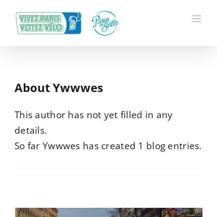
Skip
to
content
About
Ywwwes
This author has not yet filled in any
details.
So far Ywwwes has created 1 blog entries.
Série noire pour le vélo à Paris :
encore un mort de trop après
l’accident mortel à Barbès
Actualités